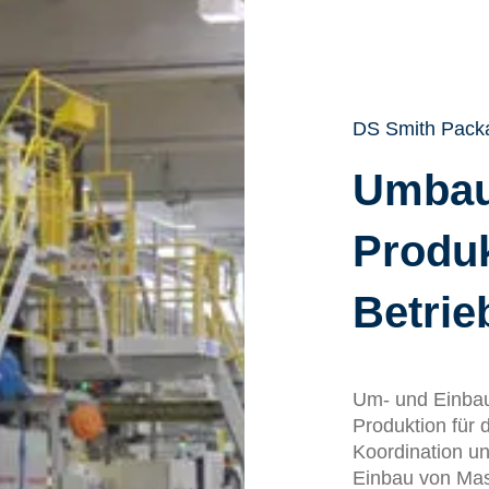
DS Smith Pack
Umbau
Produk
Betrie
Um- und Einbaut
Produktion für 
Koordination u
Einbau von Ma