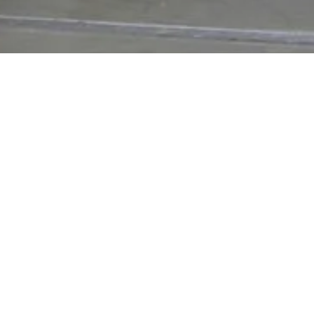
Wuttke Architekten
Von-Schildeck-Straße 10
36043 Fulda